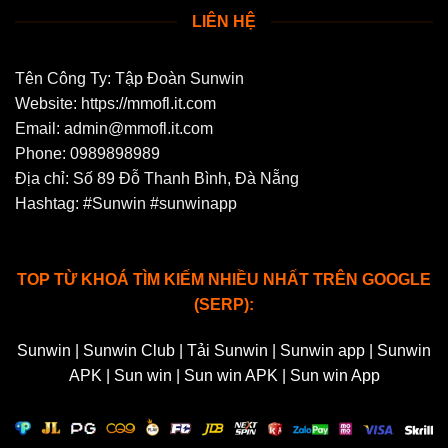
LIÊN HỆ
Tên Công Ty: Tập Đoàn Sunwin
Website: https://mmofl.it.com
Email:
admin@mmofl.it.com
Phone: 0989898989
Địa chỉ: Số 89 Đỗ Thanh Bình, Đà Nẵng
Hashtag: #Sunwin #sunwinapp
TOP TỪ KHOÁ TÌM KIẾM NHIỀU NHẤT TRÊN GOOGLE
(SERP):
Sunwin | Sunwin Club | Tải Sunwin | Sunwin app | Sunwin
APK | Sun win | Sun win APK | Sun win App