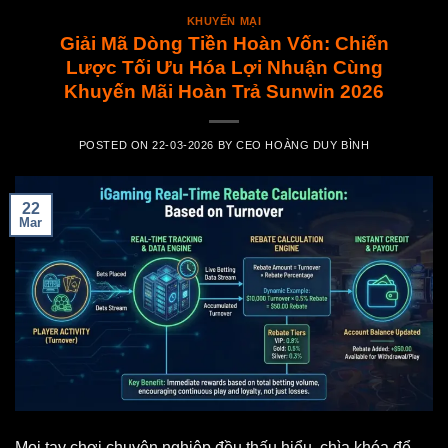
KHUYẾN MẠI
Giải Mã Dòng Tiền Hoàn Vốn: Chiến
Lược Tối Ưu Hóa Lợi Nhuận Cùng
Khuyến Mãi Hoàn Trả Sunwin 2026
POSTED ON
22-03-2026
BY
CEO HOÀNG DUY BÌNH
22
Mar
Mọi tay chơi chuyên nghiệp đều thấu hiểu, chìa khóa để