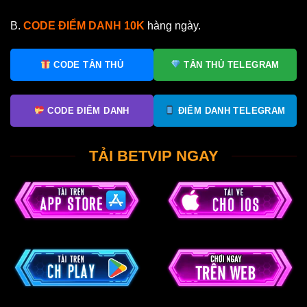
B.
CODE ĐIỂM DANH
10K
hàng ngày.
CODE TÂN THỦ
TÂN THỦ TELEGRAM
CODE ĐIỂM DANH
ĐIỂM DANH TELEGRAM
TẢI BETVIP NGAY