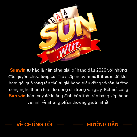
Sunwin
tự hào là nền tảng giải trí hàng đầu 2026 với những
đặc quyền chưa từng có! Truy cập ngay
mmofl.it.com
để kích
hoạt gói quà tặng tân thủ trị giá hàng triệu đồng và tận hưởng
công nghệ thanh toán tự động chỉ trong vài giây. Kết nối cùng
Sun win
hôm nay để khẳng định bản lĩnh trên bảng xếp hạng
và rinh về những phần thưởng giá trị nhất!
VỀ CHÚNG TÔI
HƯỚNG DẪN