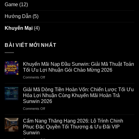
Game
(12)
Hướng Dẫn
(5)
Khuyến Mại
(4)
BÀI VIẾT MỚI NHẤT
Khuyến Mãi Nạp Đầu Sunwin: Giải Mã Thuật Toán
Tối Ưu Lợi Nhuận Gói Chào Mừng 2026
on
Comments Off
Khuyến
Mãi
Giải Mã Dòng Tiền Hoàn Vốn: Chiến Lược Tối Ưu
Nạp
Hóa Lợi Nhuận Cùng Khuyến Mãi Hoàn Trả
Đầu
Sunwin 2026
Sunwin:
on
Comments Off
Giải
Giải
Mã
Mã
Thuật
Cẩm Nang Thăng Hạng 2026: Lộ Trình Chinh
Dòng
Toán
Phục Đặc Quyền Tối Thượng & Ưu Đãi VIP
Tiền
Tối
Sunwin
Hoàn
Ưu