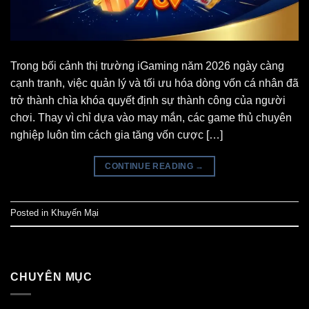
Trong bối cảnh thị trường iGaming năm 2026 ngày càng
cạnh tranh, việc quản lý và tối ưu hóa dòng vốn cá nhân đã
trở thành chìa khóa quyết định sự thành công của người
chơi. Thay vì chỉ dựa vào may mắn, các game thủ chuyên
nghiệp luôn tìm cách gia tăng vốn cược […]
CONTINUE READING
→
Posted in
Khuyến Mại
CHUYÊN MỤC