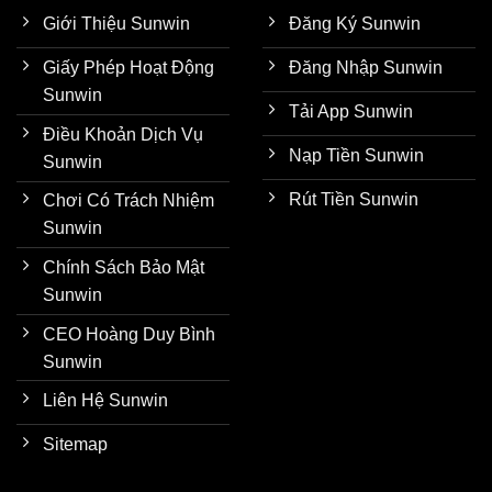
Giới Thiệu Sunwin
Đăng Ký Sunwin
Giấy Phép Hoạt Động
Đăng Nhập Sunwin
Sunwin
Tải App Sunwin
Điều Khoản Dịch Vụ
Nạp Tiền Sunwin
Sunwin
Rút Tiền Sunwin
Chơi Có Trách Nhiệm
Sunwin
Chính Sách Bảo Mật
Sunwin
CEO Hoàng Duy Bình
Sunwin
Liên Hệ Sunwin
Sitemap