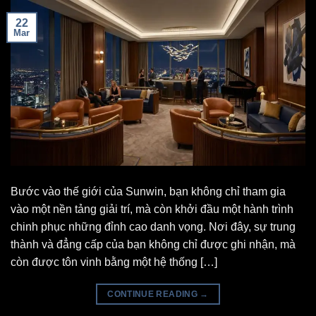
22
Mar
Bước vào thế giới của Sunwin, bạn không chỉ tham gia
vào một nền tảng giải trí, mà còn khởi đầu một hành trình
chinh phục những đỉnh cao danh vọng. Nơi đây, sự trung
thành và đẳng cấp của bạn không chỉ được ghi nhận, mà
còn được tôn vinh bằng một hệ thống […]
CONTINUE READING
→