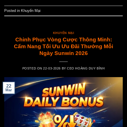
Posted in
Khuyến Mại
KHUYẾN MẠI
Chinh Phục Vòng Cược Thông Minh:
Cẩm Nang Tối Ưu Ưu Đãi Thưởng Mỗi
Ngày Sunwin 2026
POSTED ON
22-03-2026
BY
CEO HOÀNG DUY BÌNH
22
Mar